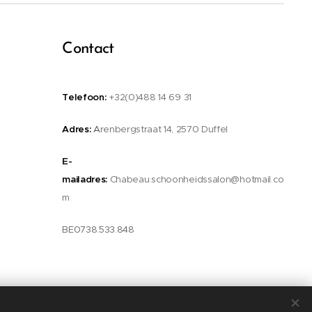
Contact
Telefoon:
+32(0)488 14 69 31
Adres:
A
renbergstraat 14, 2570 Duffel
E-
mailadres:
Chabeau.schoonheidssalon@hotmail.co
m
BE0738.533.848