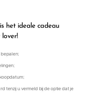
s het ideale cadeau
 lover!
e bepalen;
elingen;
ankoopdatum;
d tenzij u vermeld bij de optie dat je