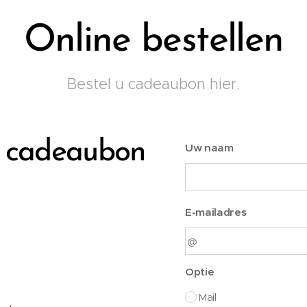
Online bestellen
Bestel u cadeaubon hier.
n cadeaubon
Uw naam
E-mailadres
Optie
Mail