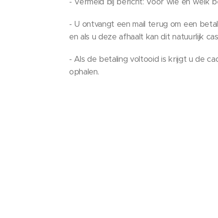
- Vermeld bij bericht: Voor wie en welk b
- U ontvangt een mail terug om een betali
en als u deze afhaalt kan dit natuurlijk ca
- Als de betaling voltooid is krijgt u de 
ophalen.