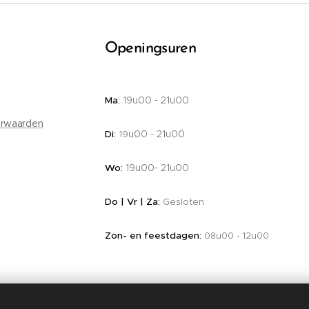
Openingsuren
19u00 - 21u00
Ma:
rwaarden
u00 - 21u00
Di
:
19
19u00-
21u00
Wo:
Do | Vr | Z
a
:
Gesloten
Zon- en feestdagen:
u00 - 12u00
08