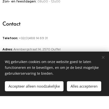
Zon- en feestdagen:
u00 - 12u00
08
Contact
Telefoon:
+32(0)488 14 69 31
Adres:
A
renbergstraat 14, 2570 Duffel
E-mailadres:
Chabeau.schoonheidssalon@hotmail.com
Wij gebruiken cookies om onze website goed te laten
functioneren en te beveiligen, en om je de best mogelijke
BE0738.533.848
gebruikerservaring te bieden.
Accepteer alleen noodzakelijke
Alles accepteren
Begin
Maak een gratis website.
Mogelijk gemaakt door
Webnode
Cookies