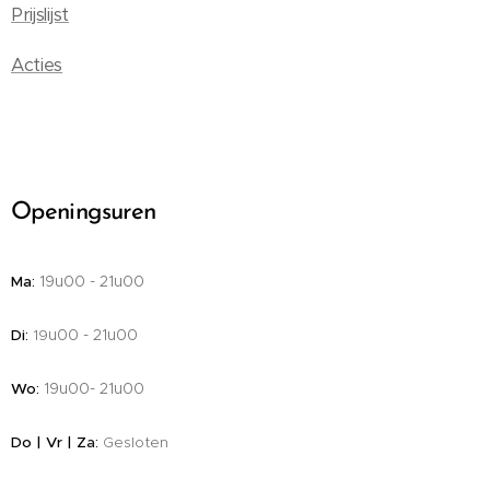
Prijslijst
Acties
Openingsuren
19u00 - 21u00
Ma:
u00 - 21u00
Di
:
19
19u00-
21u00
Wo:
Do | Vr | Z
a
:
Gesloten